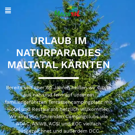
URLAUB IM
NATURPARADIES
MALTATAL KÄRNTEN
Bereits seit über 60 Jahren heißen wir Gäste
aus nah und fern auf unserem
familiengeführten Terrassencampingplatz mit
Hotel und Restaurant herzlich willkommen.
Wir sind von führenden Campingclubs wie
ADAC, ANWB, ACSI und ECC vielfach
ausgezeichnet und außerdem DCC