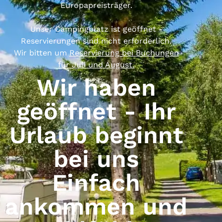
Europapreisträger.
Unser Campingplatz ist geöffnet -
Reservierungen sind nicht erforderlich.
Wir bitten um
Reservierung bei Buchungen
für Juli und August.
Wir haben
geöffnet - Ihr
Urlaub beginnt
bei uns
Einfach
ankommen und