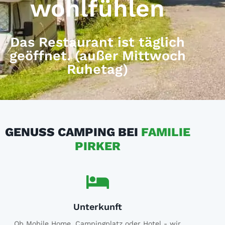
wohlfühlen
Das Restaurant ist täglich
geöffnet. (außer Mittwoch
Ruhetag)
GENUSS CAMPING BEI
FAMILIE
PIRKER
Unterkunft
Ob Mobile Home, Campingplatz oder Hotel - wir